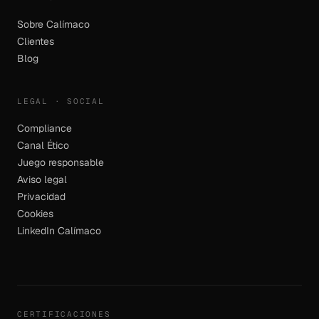
Sobre Calímaco
Clientes
Blog
LEGAL · SOCIAL
Compliance
Canal Ético
Juego responsable
Aviso legal
Privacidad
Cookies
LinkedIn Calímaco
CERTIFICACIONES