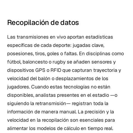
Recopilación de datos
Las transmisiones en vivo aportan estadísticas
específicas de cada deporte: jugadas clave,
posesiones, tiros, goles o faltas. En disciplinas como
fútbol, baloncesto o rugby se añaden sensores y
dispositivos GPS o RFID que capturan trayectoria y
velocidad del balón o desplazamientos de los
jugadores. Cuando estas tecnologías no están
disponibles, analistas presentes en el estadio —o
siguiendo la retransmisión— registran toda la
información de manera manual. La precisión y la
velocidad en la recopilación son esenciales para
alimentar los modelos de cálculo en tiempo real.