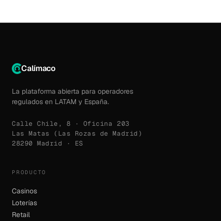
Calímaco
La plataforma abierta para operadores
regulados en LATAM y España.
Calle Chile, 8 · Oficina 203
Las Matas (Las Rozas de Madrid)
28290 Madrid · ES
PRODUCTO
Casinos
Loterías
Retail