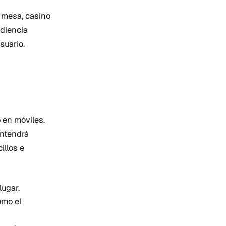
 mesa, casino
udiencia
suario.
 en móviles.
antendrá
illos e
lugar.
omo el