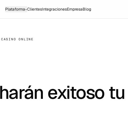
Plataforma
Clientes
Integraciones
Empresa
Blog
▾
 CASINO ONLINE
harán exitoso tu