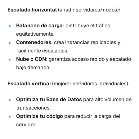
Escalado horizontal
(añadir servidores/nodos):
Balanceo de carga
: distribuye el tráfico
equitativamente.
Contenedores
: crea instancias replicables y
fácilmente escalables.
Nube o CDN
: garantiza acceso rápido y escalado
bajo demanda.
Escalado vertical
(mejorar servidores individuales):
Optimiza tu Base de Datos
para alto volumen de
transacciones.
Optimiza tu código
para reducir la carga del
servidor.