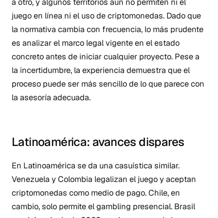
a otro, y algunos territorios aún no permiten ni el
juego en línea ni el uso de criptomonedas. Dado que
la normativa cambia con frecuencia, lo más prudente
es analizar el marco legal vigente en el estado
concreto antes de iniciar cualquier proyecto. Pese a
la incertidumbre, la experiencia demuestra que el
proceso puede ser más sencillo de lo que parece con
la asesoría adecuada.
Latinoamérica: avances dispares
En Latinoamérica se da una casuística similar.
Venezuela y Colombia legalizan el juego y aceptan
criptomonedas como medio de pago. Chile, en
cambio, solo permite el gambling presencial. Brasil