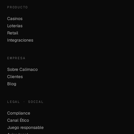
PRODUCTO
Casinos
Loterías
Retail
Integraciones
EMPRESA
Sobre Calímaco
Clientes
Blog
LEGAL · SOCIAL
Compliance
Canal Ético
Juego responsable