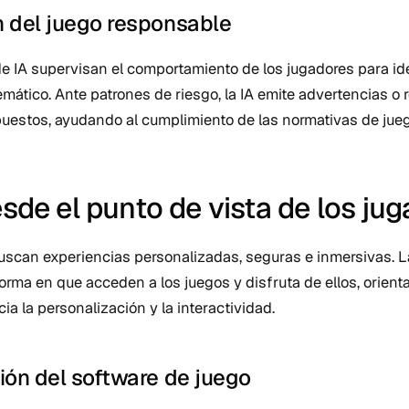
 del juego responsable
e IA supervisan el comportamiento de los jugadores para ide
emático. Ante patrones de riesgo, la IA emite advertencias o
puestos, ayudando al cumplimiento de las normativas de jue
esde el punto de vista de los ju
uscan experiencias personalizadas, seguras e inmersivas. L
orma en que acceden a los juegos y disfruta de ellos, orient
ia la personalización y la interactividad.
ión del software de juego