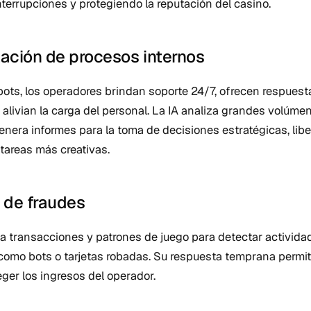
terrupciones y protegiendo la reputación del casino.
ación de procesos internos
ots, los operadores brindan soporte 24/7, ofrecen respuest
 alivian la carga del personal. La IA analiza grandes volúme
genera informes para la toma de decisiones estratégicas, lib
areas más creativas.
 de fraudes
za transacciones y patrones de juego para detectar activida
omo bots o tarjetas robadas. Su respuesta temprana permit
ger los ingresos del operador.