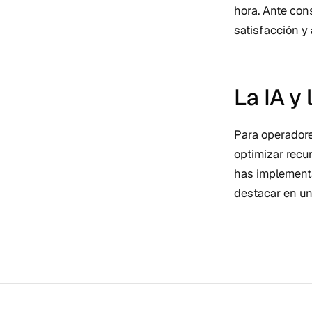
hora. Ante con
satisfacción y 
La IA y 
Para operadore
optimizar recur
has implement
destacar en un