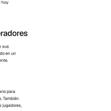
y hoy
eradores
n sus
ido en un
ente.
rio para
es. También
s jugadores,