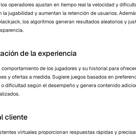
, los operadores ajustan en tiempo real la velocidad y dificult
n la jugabilidad y aumentan la retención de usuarios. Ademá
lackjack, los algoritmos generan resultados aleatorios y ju
sparencia.
ación de la experiencia
l comportamiento de los jugadores y su historial para ofrece
s y ofertas a medida. Sugiere juegos basados en preferenc
 o dificultad según el desempeño y genera contenido adicio
alizados.
l cliente
stentes virtuales proporcionan respuestas rápidas y precisa