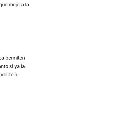
que mejora la
mos permiten
nto si ya la
darte a