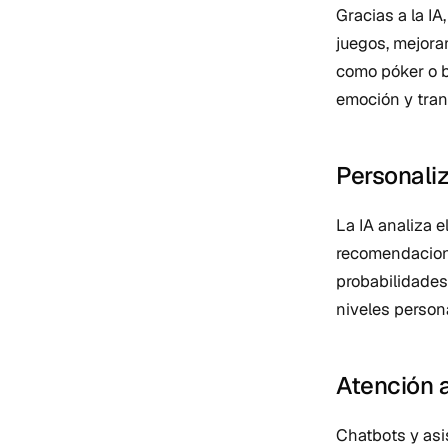
Gracias a la IA
juegos, mejora
como póker o b
emoción y tran
Personaliz
La IA analiza e
recomendacione
probabilidades
niveles person
Atención a
Chatbots y asi