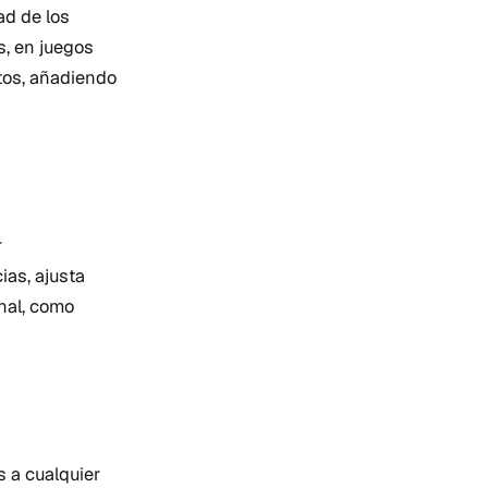
ad de los
s, en juegos
stos, añadiendo
r
ias, ajusta
nal, como
s a cualquier