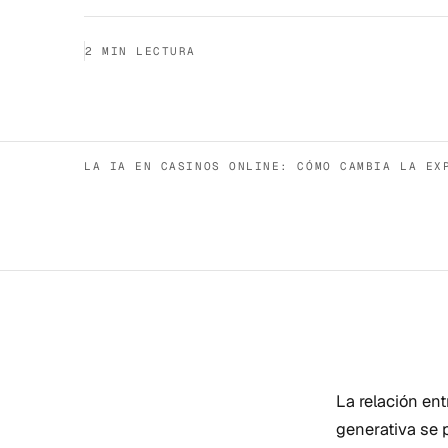
2 MIN LECTURA
LA IA EN CASINOS ONLINE: CÓMO CAMBIA LA EX
La relación en
generativa se 